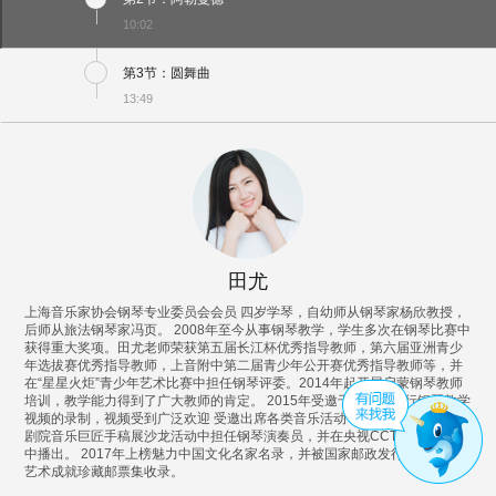
10:02
第3节：圆舞曲
13:49
田尤
上海音乐家协会钢琴专业委员会会员 四岁学琴，自幼师从钢琴家杨欣教授，
后师从旅法钢琴家冯页。 2008年至今从事钢琴教学，学生多次在钢琴比赛中
获得重大奖项。田尤老师荣获第五届长江杯优秀指导教师，第六届亚洲青少
年选拔赛优秀指导教师，上音附中第二届青少年公开赛优秀指导教师等，并
在“星星火炬”青少年艺术比赛中担任钢琴评委。2014年起开展启蒙钢琴教师
培训，教学能力得到了广大教师的肯定。 2015年受邀于斯课堂进行钢琴教学
视频的录制，视频受到广泛欢迎 受邀出席各类音乐活动，2016年初在国家大
剧院音乐巨匠手稿展沙龙活动中担任钢琴演奏员，并在央视CCTV音乐频道
中播出。 2017年上榜魅力中国文化名家名录，并被国家邮政发行的文化名家
艺术成就珍藏邮票集收录。