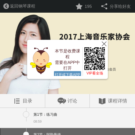
返回钢琴课程
195
分享给好友
本节是收费课
程
需要在APP中
打开
VIP看全场
打开或下载APP
目录
讨论
课程详情
第1节：练习曲
08:59
第2节：阿勒曼德