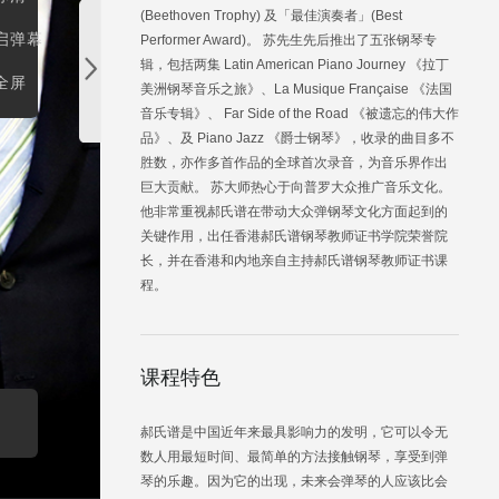
(Beethoven Trophy) 及「最佳演奏者」(Best
启弹幕
Performer Award)。 苏先生先后推出了五张钢琴专
辑，包括两集 Latin American Piano Journey 《拉丁
全屏
美洲钢琴音乐之旅》、La Musique Française 《法国
音乐专辑》、 Far Side of the Road 《被遗忘的伟大作
品》、及 Piano Jazz 《爵士钢琴》，收录的曲目多不
胜数，亦作多首作品的全球首次录音，为音乐界作出
巨大贡献。 苏大师热心于向普罗大众推广音乐文化。
他非常重视郝氏谱在带动大众弹钢琴文化方面起到的
关键作用，出任香港郝氏谱钢琴教师证书学院荣誉院
长，并在香港和内地亲自主持郝氏谱钢琴教师证书课
程。
课程特色
郝氏谱是中国近年来最具影响力的发明，它可以令无
数人用最短时间、最简单的方法接触钢琴，享受到弹
琴的乐趣。因为它的出现，未来会弹琴的人应该比会