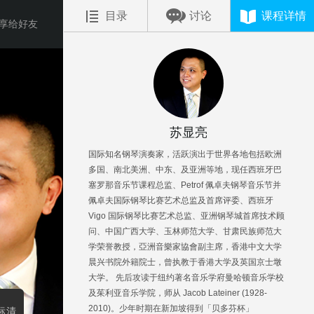
目录
讨论
课程详情
享给好友
苏显亮
国际知名钢琴演奏家，活跃演出于世界各地包括欧洲
多国、南北美洲、中东、及亚洲等地，现任西班牙巴
塞罗那音乐节课程总监、Petrof 佩卓夫钢琴音乐节并
佩卓夫国际钢琴比赛艺术总监及首席评委、西班牙
Vigo 国际钢琴比赛艺术总监、亚洲钢琴城首席技术顾
问、中国广西大学、玉林师范大学、甘肃民族师范大
学荣誉教授，亞洲音樂家協會副主席，香港中文大学
晨兴书院外籍院士，曾执教于香港大学及英国京士墩
大学。 先后攻读于纽约著名音乐学府曼哈顿音乐学校
及茱利亚音乐学院，师从 Jacob Lateiner (1928-
2010)。少年时期在新加坡得到「贝多芬杯」
标清