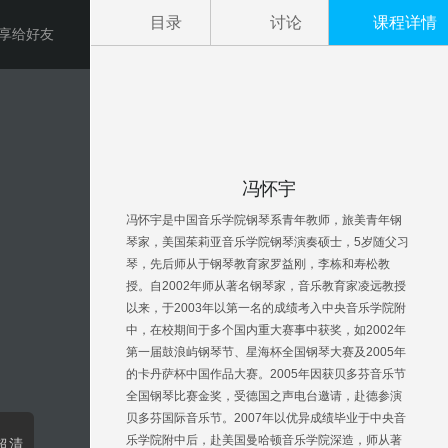
目录
讨论
课程详情
享给好友
冯怀宇
冯怀宇是中国音乐学院钢琴系青年教师，旅美青年钢
琴家，美国茱莉亚音乐学院钢琴演奏硕士，5岁随父习
琴，先后师从于钢琴教育家罗益刚，李栋和寿松教
授。自2002年师从著名钢琴家，音乐教育家凌远教授
以来，于2003年以第一名的成绩考入中央音乐学院附
中，在校期间于多个国内重大赛事中获奖，如2002年
第一届鼓浪屿钢琴节、星海杯全国钢琴大赛及2005年
的卡丹萨杯中国作品大赛。2005年因获贝多芬音乐节
全国钢琴比赛金奖，受德国之声电台邀请，赴德参演
贝多芬国际音乐节。2007年以优异成绩毕业于中央音
乐学院附中后，赴美国曼哈顿音乐学院深造，师从著
超清