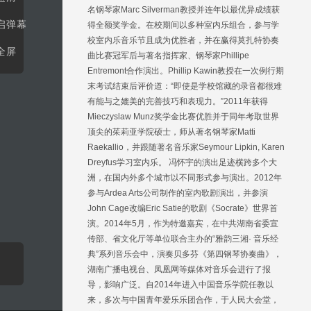
名钢琴家Marc Silverman教授并连年以最优异成绩获
启弹幕
得全额奖学金。在校期间以多种室内乐组合，参与学
校室内乐音乐节且成为优胜者，并在赢得莫扎特协奏
全屏
曲比赛冠军后与著名指挥家、钢琴家Phillipe
Entremont合作演出。Phillip Kawin教授在一次例行期
末考试结束后评价道：“即使是学校馆藏的录音都很难
有能与之媲美的完善技巧和表现力。”2011年获得
Mieczyslaw Munz奖学金比赛优胜并于同年考取世界
顶尖的茱莉亚学院硕士，师从著名钢琴家Matti
Raekallio，并跟随著名音乐家Seymour Lipkin, Karen
Dreyfus学习室内乐。 冯怀宇的演出足迹横跨多个大
洲，在国内外多个城市以不同形式参与演出。2012年
参与Ardea Arts公司制作的室内歌剧演出，并参演
John Cage改编Eric Satie的歌剧《Socrate》世界首
演。2014年5月，作为特邀嘉宾，在中共湖南省委宣
传部、省文化厅等单位联合主办的“雅韵三湘· 音乐经
典”系列音乐会中，演奏贝多芬《第四钢琴协奏曲》，
湖南广播电视台、凤凰网等媒体对音乐会进行了报
导，影响广泛。自2014年进入中国音乐学院任教以
来，多次与中国青年爱乐乐团合作，于人民大会堂，