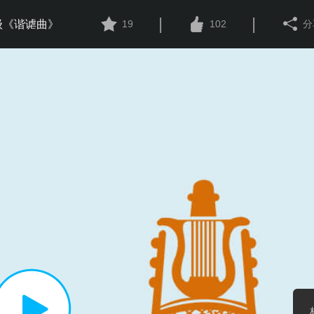
|
|
级《谐谑曲》
19
102
分