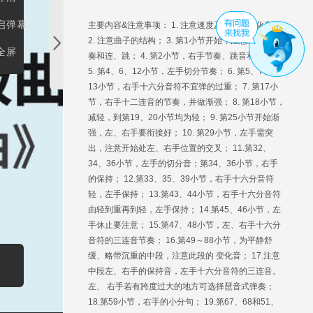
启弹幕
主要内容&注意事项： 1. 注意速度及曲中的变化音；
2. 注意曲子的结构； 3. 第1小节开始，注意左手的节
全屏
奏和连、跳； 4. 第2小节，右手节奏、跳音和连奏；
5. 第4、6、12小节，左手切分节奏； 6. 第5、7、8、
13小节，右手十六分音符不宜弹的过重； 7. 第17小
节，右手十二连音的节奏，并做渐强； 8. 第18小节，
减轻，到第19、20小节均为轻； 9. 第25小节开始渐
强，左、右手要衔接好； 10. 第29小节，左手需突
出，注意开始处左、右手位置的交叉； 11.第32、
34、36小节，左手的切分音；第34、36小节，右手
的保持； 12.第33、35、39小节，右手十六分音符
轻，左手保持； 13.第43、44小节，右手十六分音符
由轻到重再到轻，左手保持； 14.第45、46小节，左
手休止要注意； 15.第47、48小节，左、右手十六分
音符的三连音节奏； 16.第49～88小节，为平静舒
缓、略带沉重的中段，注意此段的 变化音； 17.注意
中段左、右手的保持音，左手十六分音符的三连音。
左、 右手若有跨度过大的地方可选择琶音式弹奏；
18.第59小节，右手的小分句； 19.第67、68和51、